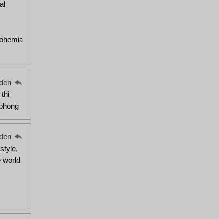
al
Bohemia
eden
 thi
 phong
eden
style,
 world