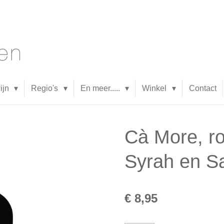
wijn
Regio's
En meer.....
Winkel
Contact
Cà More, ro
Syrah en S
€ 8,95