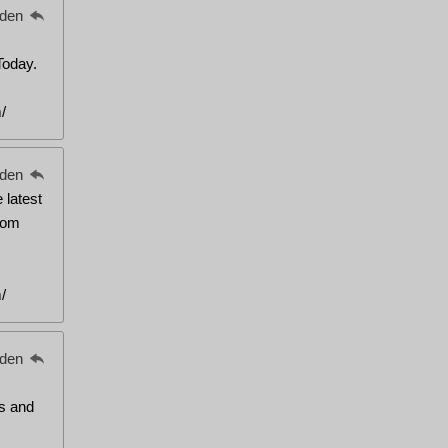
eden
Today.
/
eden
 latest
rom
/
eden
os and