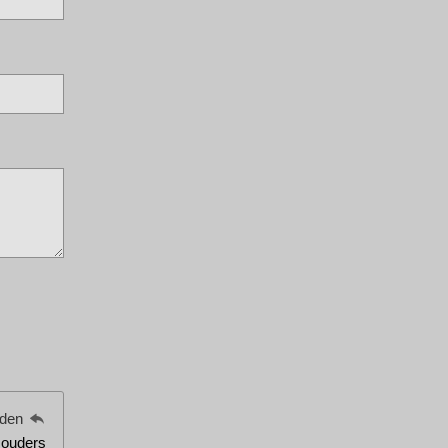
eden
w ouders