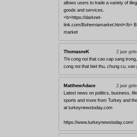
allows users to trade a variety of illeg
goods and services.
<b>https://darknet-
link.com/Bohemiamarket.html</b> 
market
ThomasneK
2 jaar gel
Thi cong noi that cao cap sang trong,
cong noi that biet thu, chung cu, van
MatthewAdace
2 jaar gel
Latest news on politics, business, life
sports and more from Turkey and the
at turkeynewstoday.com
https://www.turkeynewstoday.com/