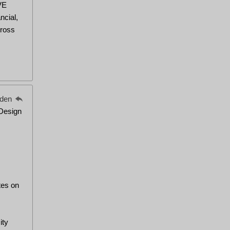
VE
ncial,
ross
eden
 Design
tes on
ity