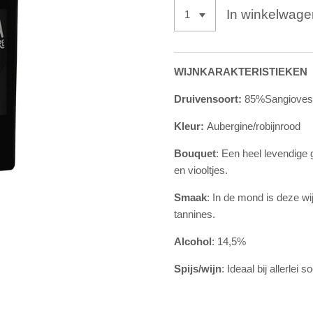
In winkelwage
WIJNKARAKTERISTIEKEN
Druivensoort:
85%Sangioves
Kleur:
Aubergine/robijnrood
Bouquet
:
Een heel levendige
en viooltjes.
Smaak
: In de mond is deze wij
tannines.
Alcohol
: 14,5%
Spijs/wijn
: Ideaal bij allerlei