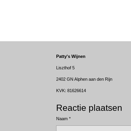
Patty's Wijnen
Liszthof 5
2402 GN Alphen aan den Rijn
KVK: 81626614
Reactie plaatsen
Naam *