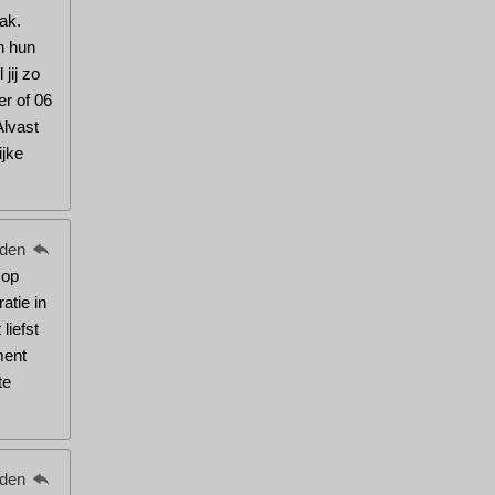
ak.
n hun
jij zo
er of 06
Alvast
ijke
eden
 op
atie in
liefst
ment
te
eden