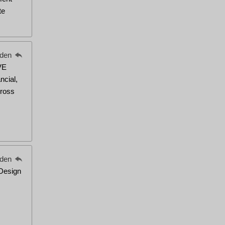
te
eden
VE
ncial,
ross
eden
 Design