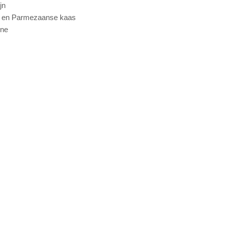
jn
ten en Parmezaanse kaas
one