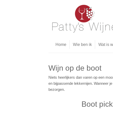
Ga
direct
naar
de
hoofdinhoud
Home
Wie ben ik
Wat is 
Wijn op de boot
Niets heerlijkers dan varen op een mooi
en bijpassende lekkernijen. Wanneer je 
bezorgen.
Boot pic