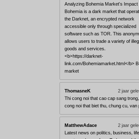
Analyzing Bohemia Market's Impact
Bohemia is a dark market that opera
the Darknet, an encrypted network
accessible only through specialized
software such as TOR. This anonym
allows users to trade a variety of illeg
goods and services.
<b>https://darknet-
link.com/Bohemiamarket.html</b> 
market
ThomasneK
2 jaar gel
Thi cong noi that cao cap sang trong,
cong noi that biet thu, chung cu, van
MatthewAdace
2 jaar gel
Latest news on politics, business, life