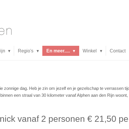
wijn
Regio's
En meer.....
Winkel
Contact
e zonnige dag. Heb je zin om jezelf en je gezelschap te verrassen tij
binnen een straal van 30 kilometer vanaf Alphen aan den Rijn woont, k
knick vanaf 2 personen € 21,50 pe