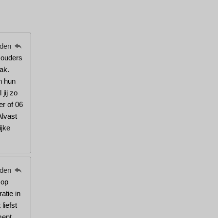
eden
w ouders
ak.
n hun
jij zo
er of 06
Alvast
ijke
eden
 op
atie in
liefst
ment