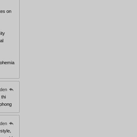
tes on
ity
al
Bohemia
eden
 thi
 phong
eden
style,