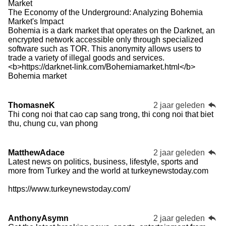
Market
The Economy of the Underground: Analyzing Bohemia
Market's Impact
Bohemia is a dark market that operates on the Darknet, an
encrypted network accessible only through specialized
software such as TOR. This anonymity allows users to
trade a variety of illegal goods and services.
<b>https://darknet-link.com/Bohemiamarket.html</b>
Bohemia market
ThomasneK
2 jaar geleden
Thi cong noi that cao cap sang trong, thi cong noi that biet
thu, chung cu, van phong
MatthewAdace
2 jaar geleden
Latest news on politics, business, lifestyle, sports and
more from Turkey and the world at turkeynewstoday.com
https://www.turkeynewstoday.com/
AnthonyAsymn
2 jaar geleden