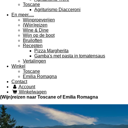
Toscane
Agriturismo Diacceroni
En meer.....
Wijnproeverijen
(Wijn)reizen
Wine & Dine
Wijn op de boot
Bruiloften
Recepten
Pizza Margherita
Gamba's met pasta in tomatensaus
Vertalingen
Winkel
Toscane
Emilia Romagna
Contact
Account
Winkelwagen
(Wijn)reizen naar Toscane of Emilia Romagna