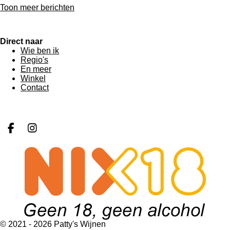
Toon meer berichten
Direct naar
Wie ben ik
Regio's
En meer
Winkel
Contact
F
I
a
n
c
s
e
t
b
a
o
g
o
r
k
a
m
© 2021 - 2026 Patty's Wijnen