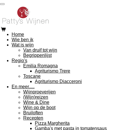
Ga
direct
naar
de
hoofdinhoud
Home
Wie ben ik
Wat is wijn
Van druif tot wijn
Begrippenlijst
Regio's
Emilia Romagna
Agriturismo Trere
Toscane
Agriturismo Diacceroni
En meer.....
Wijnproeverijen
(Wijn)reizen
Wine & Dine
Wijn op de boot
Bruiloften
Recepten
Pizza Margherita
Gamba's met pasta in tomatensaus