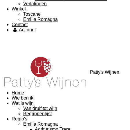
Vertalingen
Winkel
Toscane
Emilia Romagna
Contact
Account
Patty's Wijnen
Home
Wie ben ik
Wat is wijn
Van druif tot wijn
Begrippenlijst
Regio's
Emilia Romagna
Agriturismo Trere