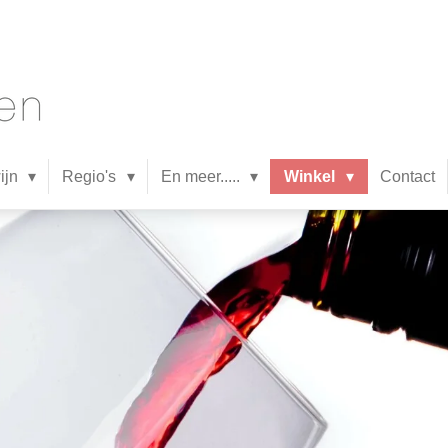
wijn
Regio's
En meer.....
Winkel
Contact