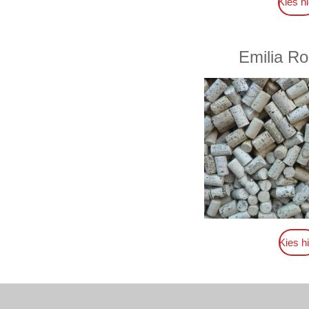
Kies hi
Emilia R
Kies hi