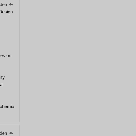
eden
 Design
tes on
ity
al
Bohemia
eden