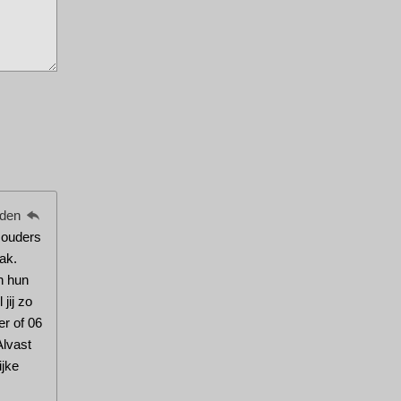
eden
w ouders
ak.
n hun
jij zo
er of 06
Alvast
ijke