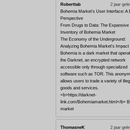
Roberttab
2 jaar gel
Bohemia Market's User Interface: A
Perspective
From Drugs to Data: The Expansive
Inventory of Bohemia Market
The Economy of the Underground:
Analyzing Bohemia Market's Impact
Bohemia is a dark market that opera
the Darknet, an encrypted network
accessible only through specialized
software such as TOR. This anonym
allows users to trade a variety of illeg
goods and services.
<b>https://darknet-
link.com/Bohemiamarket.html</b> 
market
ThomasneK
2 jaar gel