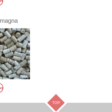
er
omagna
er
TOP