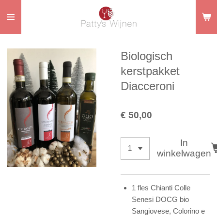
Ga
direct
naar
de
Biologisch
hoofdinhoud
kerstpakket
Diacceroni
€ 50,00
In
winkelwagen
1 fles Chianti Colle
Senesi DOCG bio
Sangiovese, Colorino e