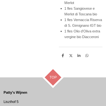
Merlot
1 fles Sangiovese e
Merlot di Toscana bio
1 fles Vernaccia Riserva
di S. Gimignano IGT bio
1 fles Olio d'Oliva extra
vergine bio Diacceroni
D
D
S
D
e
e
h
e
l
e
a
l
e
l
r
e
n
e
n
TOP
Patty's Wijnen
Liszthof 5