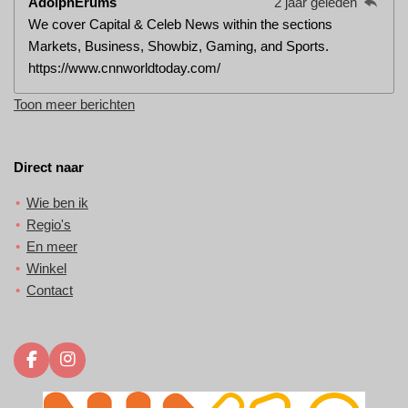
AdolphErums
2 jaar geleden
We cover Capital & Celeb News within the sections
Markets, Business, Showbiz, Gaming, and Sports.
https://www.cnnworldtoday.com/
Toon meer berichten
Direct naar
Wie ben ik
Regio's
En meer
Winkel
Contact
F
I
a
n
c
s