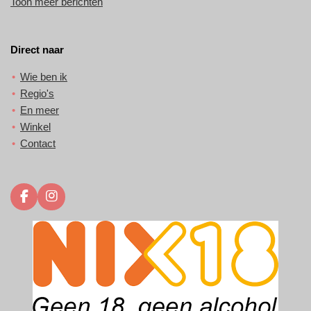
Toon meer berichten
Direct naar
Wie ben ik
Regio's
En meer
Winkel
Contact
F
I
a
n
c
s
e
t
b
a
o
g
o
r
k
a
m