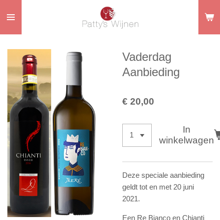
Ga
direct
naar
de
Vaderdag
hoofdinhoud
Aanbieding
€ 20,00
In
winkelwagen
Deze speciale aanbieding
geldt tot en met 20 juni
2021.
Een Re Bianco en Chianti