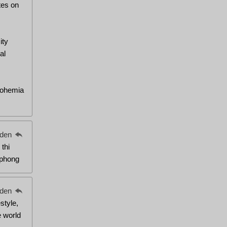
tes on
ity
al
Bohemia
eden
 thi
 phong
eden
style,
 world