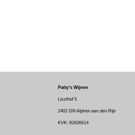
Patty's Wijnen
Liszthof 5
2402 GN Alphen aan den Rijn
KVK: 81626614