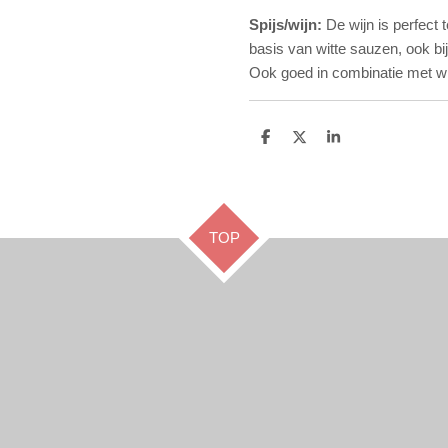
Spijs/wijn:
De wijn is perfect
basis van witte sauzen, ook bij
Ook goed in combinatie met wi
D
D
S
e
e
h
l
e
a
e
l
r
n
e
TOP