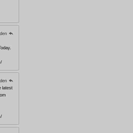
eden
Today.
/
eden
 latest
rom
/