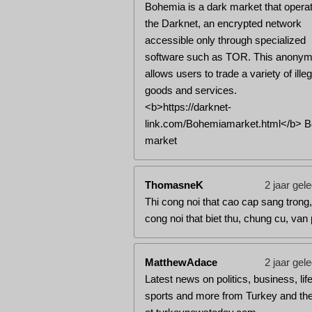
Bohemia is a dark market that opera
the Darknet, an encrypted network
accessible only through specialized
software such as TOR. This anonym
allows users to trade a variety of illeg
goods and services.
<b>https://darknet-
link.com/Bohemiamarket.html</b> 
market
ThomasneK
2 jaar gel
Thi cong noi that cao cap sang trong,
cong noi that biet thu, chung cu, van
MatthewAdace
2 jaar gel
Latest news on politics, business, life
sports and more from Turkey and the