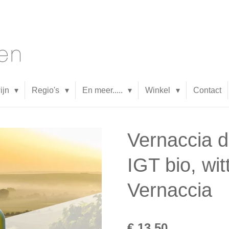
wijn
Regio's
En meer.....
Winkel
Contact
Vernaccia d
IGT bio, wit
Vernaccia
€ 13,50