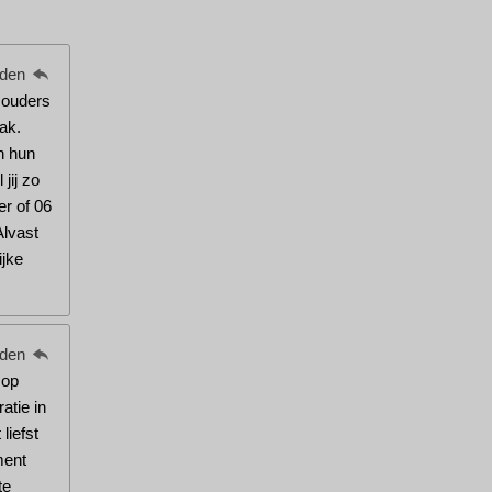
eden
w ouders
ak.
n hun
jij zo
er of 06
Alvast
ijke
eden
 op
atie in
liefst
ment
te