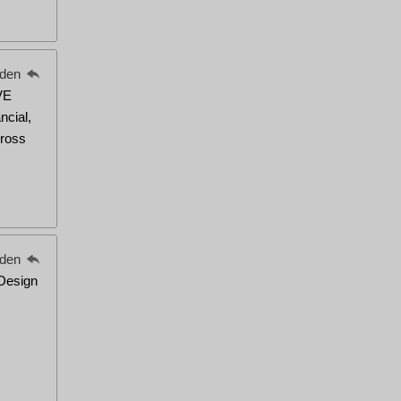
eden
VE
ncial,
ross
eden
 Design