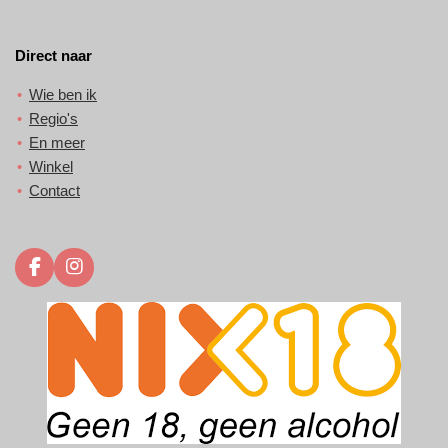
Direct naar
Wie ben ik
Regio's
En meer
Winkel
Contact
F
I
a
n
c
s
e
t
b
a
o
g
o
r
k
a
m