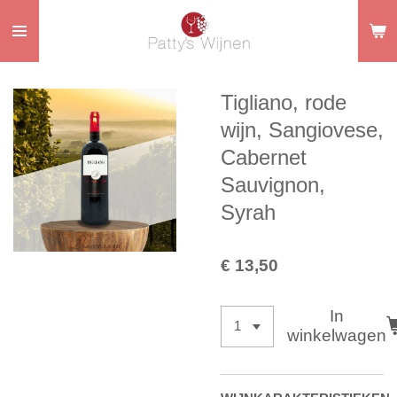
Ga
direct
naar
de
Tigliano, rode
hoofdinhoud
wijn, Sangiovese,
Cabernet
Sauvignon,
Syrah
€ 13,50
In
winkelwagen