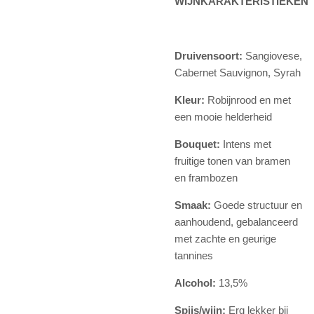
WIJNKARAKTERISTIEKEN
Druivensoort:
Sangiovese,
Cabernet Sauvignon, Syrah
Kleur:
Robijnrood en met
een mooie helderheid
Bouquet:
Intens met
fruitige tonen van bramen
en frambozen
Smaak:
Goede structuur en
aanhoudend, gebalanceerd
met zachte en geurige
tannines
Alcohol:
13,5%
Spijs/wijn:
Erg lekker bij