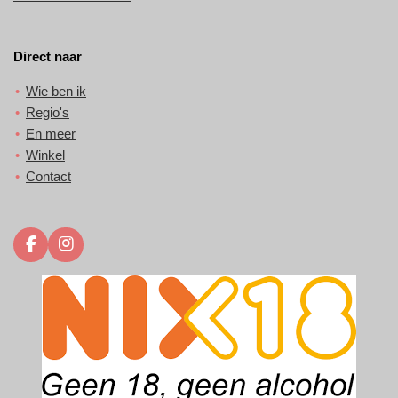
Direct naar
Wie ben ik
Regio's
En meer
Winkel
Contact
F
I
a
n
c
s
e
t
b
a
o
g
o
r
k
a
m