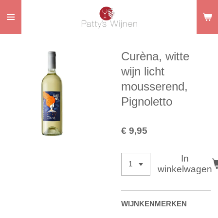
Ga
direct
naar
de
Curèna, witte
hoofdinhoud
wijn licht
mousserend,
Pignoletto
€ 9,95
In
winkelwagen
WIJNKENMERKEN