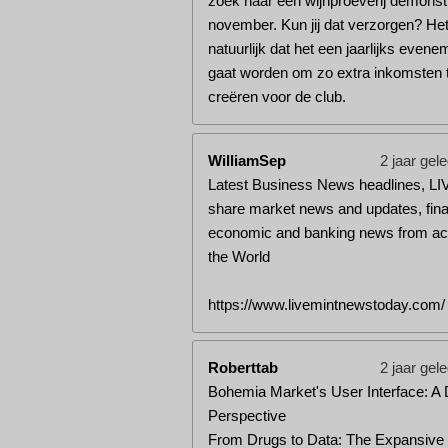
zoek naar een wijnproeverij demonstr
november. Kun jij dat verzorgen? Het 
natuurlijk dat het een jaarlijks evene
gaat worden om zo extra inkomsten 
creëren voor de club.
WilliamSep
2 jaar gel
Latest Business News headlines, LI
share market news and updates, fina
economic and banking news from ac
the World
https://www.livemintnewstoday.com/
Roberttab
2 jaar gel
Bohemia Market's User Interface: A
Perspective
From Drugs to Data: The Expansive