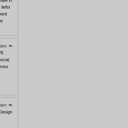
atie in
liefst
ment
te
eden
VE
ncial,
ross
eden
 Design