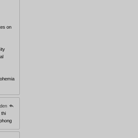
tes on
ity
al
Bohemia
eden
 thi
 phong