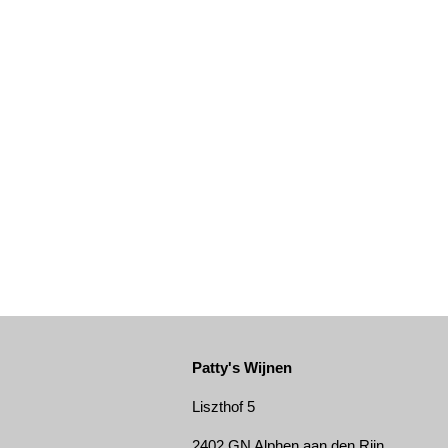
Patty's Wijnen
Liszthof 5
2402 GN Alphen aan den Rijn