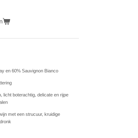
n
ay en 60% Sauvignon Bianco
tering
, licht boterachtig, delicate en rijpe
alen
ol,wijn met een strucuur, kruidige
dronk