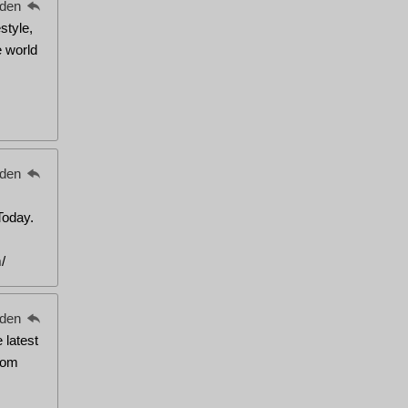
eden
style,
 world
eden
Today.
/
eden
 latest
rom