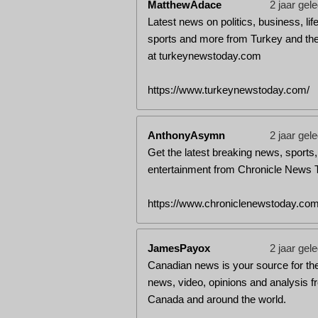
MatthewAdace
2 jaar gel
Latest news on politics, business, life
sports and more from Turkey and the
at turkeynewstoday.com
https://www.turkeynewstoday.com/
AnthonyAsymn
2 jaar gel
Get the latest breaking news, sports,
entertainment from Chronicle News 
https://www.chroniclenewstoday.com
JamesPayox
2 jaar gel
Canadian news is your source for the
news, video, opinions and analysis f
Canada and around the world.