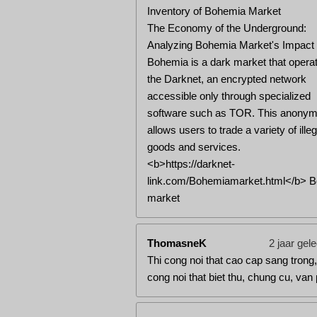
Inventory of Bohemia Market
The Economy of the Underground:
Analyzing Bohemia Market's Impact
Bohemia is a dark market that opera
the Darknet, an encrypted network
accessible only through specialized
software such as TOR. This anonym
allows users to trade a variety of illeg
goods and services.
<b>https://darknet-
link.com/Bohemiamarket.html</b> 
market
ThomasneK
2 jaar gel
Thi cong noi that cao cap sang trong,
cong noi that biet thu, chung cu, van