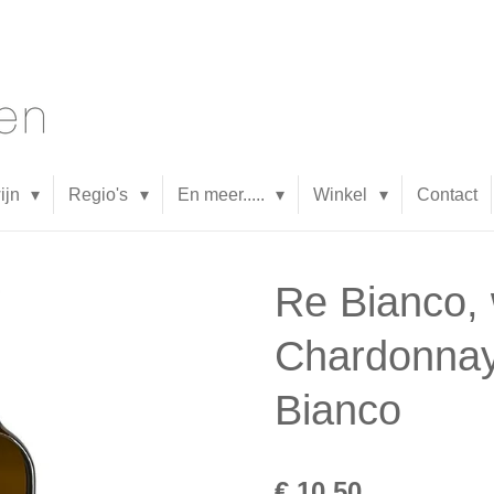
wijn
Regio's
En meer.....
Winkel
Contact
Re Bianco, w
Chardonnay
Bianco
€ 10,50