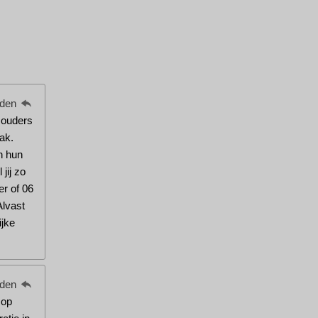
eden
w ouders
ak.
n hun
jij zo
er of 06
Alvast
ijke
eden
 op